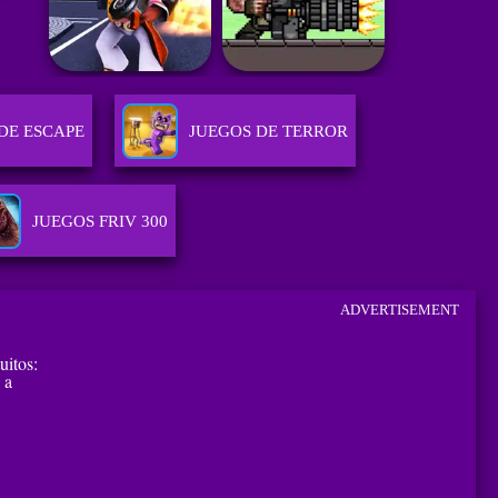
DE ESCAPE
JUEGOS DE TERROR
JUEGOS FRIV 300
ADVERTISEMENT
uitos:
 a