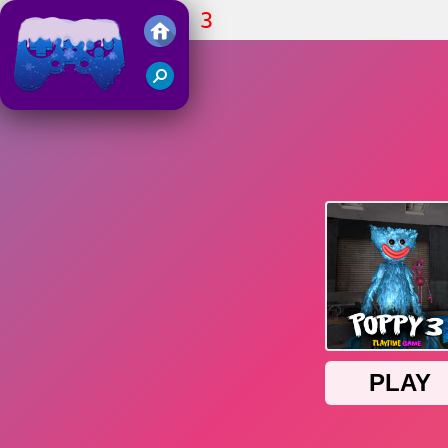
Poppy PlayTime 3
Juegos Friv 2018