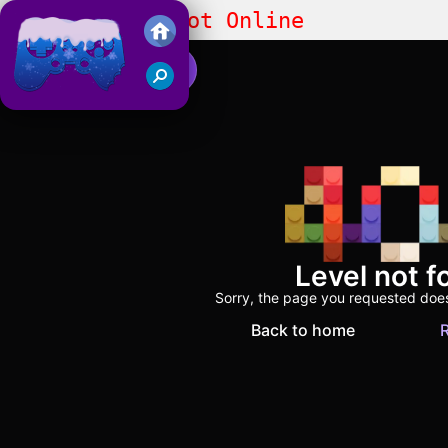
Steal A Brainrot Online
Juegos Friv 2018