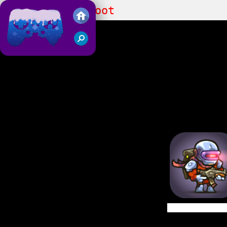
Zombotron Re-Boot
Juegos Friv 2018