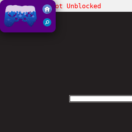
Steal a Brainrot Unblocked
Juegos Friv 2018