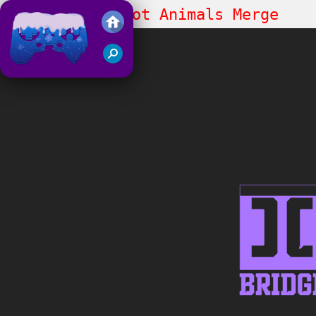
Italian Brainrot Animals Merge
Puzzle
Juegos Friv 2018