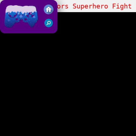
Stickman Warriors Superhero Fight
Juegos Friv 2018